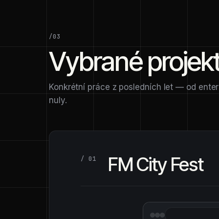
/03
Vybrané projek
Konkrétní práce z posledních let — od enter
nuly.
FM City Fest
/ 01