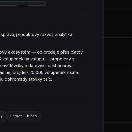
, správa, produktový rozvoj, analytika
gový ekosystém — od prodeje přes platby
R vstupenek na vstupu — propojený s
o návštěvníky a datovými dashboardy.
řes něj projde ~20 000 vstupenek ročně;
alu dohromady stovky tisíc.
ry
Looker Studio