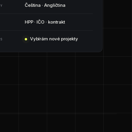
Čeština · Angličtina
KY
HPP · IČO · kontrakt
A
Vybírám nové projekty
US