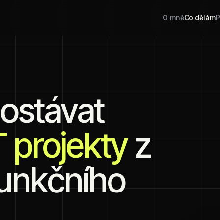
O mně
Co dělám
P
ostávat
 projekty
z
funkčního