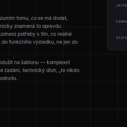
JAZY
Rozumím tomu,
co
se má dodat,
FORM
technicky znamená to opravdu
usiness potřeby s tím, co reálně
STAT
 do funkčního výsledku, ne jen do
nodušit na šablonu — komplexní
 zadání, technický dluh, „to nikdo
hodnotu.