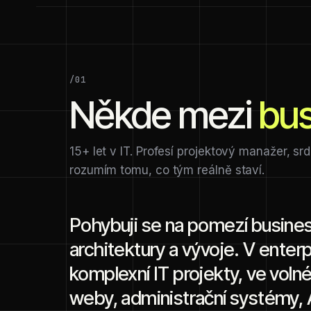
/01
Někde mezi
bu
15+ let v IT. Profesí projektový manažer, sr
rozumím tomu, co tým reálně staví.
Pohybuji se na pomezí business
architektury a vývoje. V enterp
komplexní IT projekty, ve volné
weby, administrační systémy, A