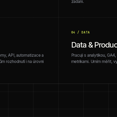
zadání.
04 / DATA
Data & Produc
témy, API, automatizace a
Pracuji s analytikou, GA4
m rozhodnutí i na úrovni
metrikami. Umím měřit, vy