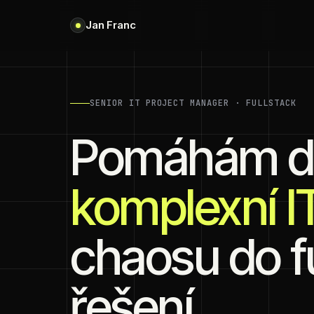
Jan Franc
SENIOR IT PROJECT MANAGER · FULLSTACK
Pomáhám d
komplexní IT
chaosu do 
řešení.