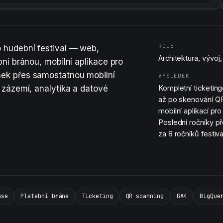
ROLE
 hudební festival — web,
Architektura, vývoj
bní bránou, mobilní aplikace pro
ek přes samostatnou mobilní
VÝSLEDEK
 zázemí, analytika a datové
Kompletní ticketin
až po skenování Q
mobilní aplikací pr
Poslední ročníky p
za 8 ročníků festiv
ase
Platební brána
Ticketing
QR scanning
GA4
BigQue