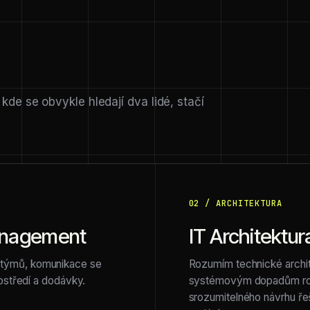
 kde se obvykle hledají dva lidé, stačí
02 / ARCHITEKTURA
Management
IT Architektur
e týmů, komunikace se
Rozumím technické archit
prostředí a dodávky.
systémovým dopadům roz
srozumitelného návrhu řeš