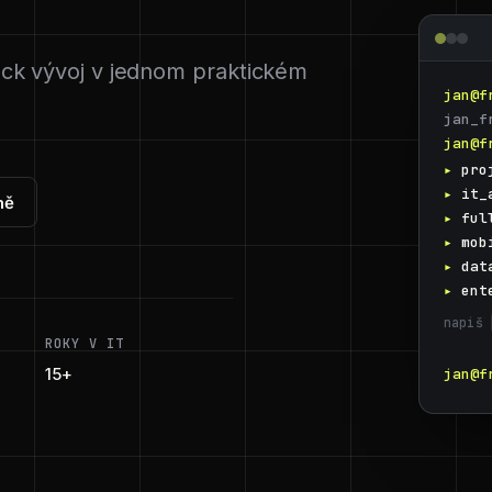
stack vývoj v jednom praktickém
jan@f
jan_f
jan@f
pro
it_
mě
ful
mob
dat
ent
napiš 
ROKY V IT
15+
jan@f