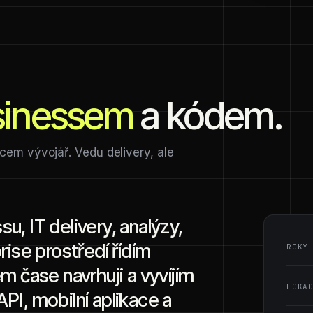
sinessem
a kódem.
dcem vývojář. Vedu delivery, ale
u, IT delivery, analýzy,
rise prostředí řídím
ROKY
m čase navrhuji a vyvíjím
LOKA
PI, mobilní aplikace a