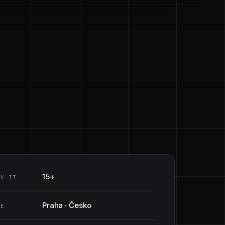
15+
 V IT
Praha · Česko
CE