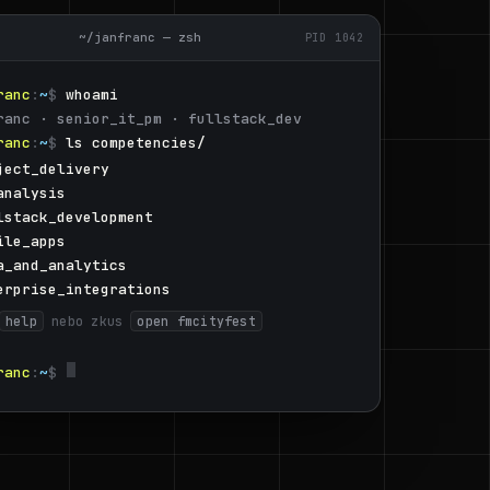
~/janfranc — zsh
PID 1042
ranc
:
~
$ 
whoami
ranc · senior_it_pm · fullstack_dev
ranc
:
~
$ 
ls competencies/
ject_delivery
analysis
lstack_development
ile_apps
a_and_analytics
erprise_integrations
help
 nebo zkus 
open fmcityfest
ranc
:
~
$