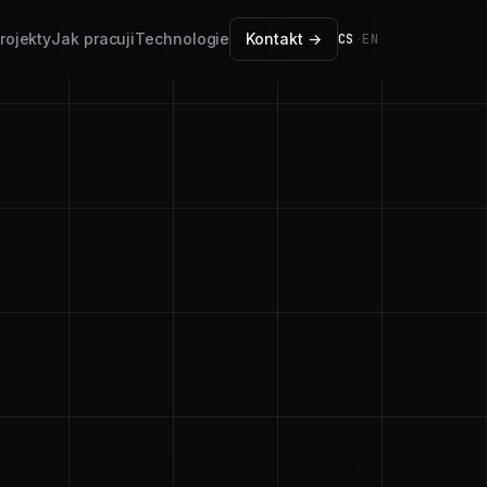
rojekty
Jak pracuji
Technologie
Kontakt →
CS
·
EN